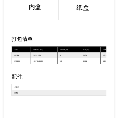
内盒
纸盒
打包清单
型号
外箱尺寸(cm)
装箱数(台)
体积(m³)
净重(kg)
M-579
51*43.5*36
8
0.080
13.12
M-579S
46.5*45.5*30.5
10
0.065
12.9
配件:
必需的
——
匹配
——