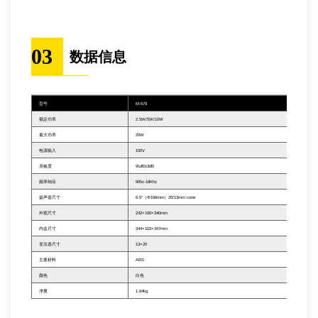
03
数据信息
型号
M-579
额定功率
2.5W/5W/10W
最大功率
20W
电源输入
100V
灵敏度
91dB±3dB
频率响应
90hz-18Khz
扬声器尺寸
6.5“（Φ166mm）20/13mm cone
外观尺寸
242×100×340mm
内盒尺寸
244×103×347mm
变压器尺寸
13×20
主要材料
ABS
颜色
白色
净重
1.64kg