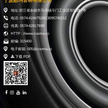
宁波酷玛音响有限公司
地址:浙江省余姚市马渚镇斗门工业区世纪路7号
电话: 0574-62487528/13095740212
传真: 0574-62817698
HTTP : //www.cooma.cc
邮编: 315400
电子邮箱: 005@cooma.cc
下载 PDF