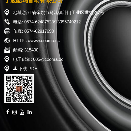
宁波酷玛音响有限公司
地址:浙江省余姚市马渚镇斗门工业区世纪路7号
电话: 0574-62487528/13095740212
传真: 0574-62817698
HTTP : //www.cooma.cc
邮编: 315400
电子邮箱: 005@cooma.cc
下载 PDF