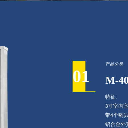
产品分类
01
M-4
特征:
3寸室内
带4个喇叭
铝合金外