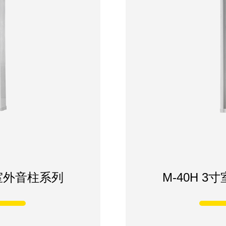
内室外音柱系列
M-40H 