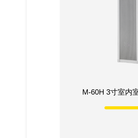
M-60H 3寸室