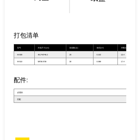
打包清单
型号
外箱尺寸(cm)
装箱数(台)
体积(m³)
净重(kg)
M-509
49.2*42*49.2
20
0.102
13.4
M-510
58*39.5*39
30
0.089
17.4
配件:
必需的
——
匹配
——