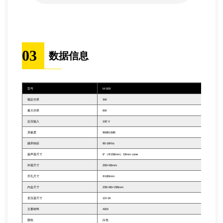
03
数据信息
型号
M-509
额定功率
3W
最大功率
6W
定压输入
100 V
灵敏度
90dB±3dB
频率响应
90-16Khz
扬声器尺寸
6“（Φ158mm）19mm cone
外观尺寸
200×65mm
开孔尺寸
Φ180mm
内盒尺寸
235×80×236mm
变压器尺寸
13×16
主要材料
ABS
颜色
白色