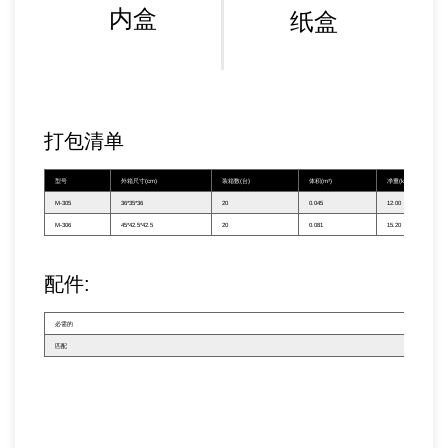
内盒
纸盒
打包清单
型号
外箱尺寸(cm)
装箱数(台)
体积(m³)
净重(kg)
M-305
36*35*36
20
0.045
12.00
M-306
45*42.5*42.5
20
0.081
15.20
配件:
必需的
——
匹配
——