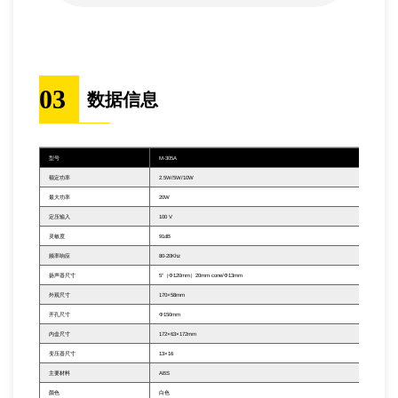
03
数据信息
型号
M-305A
额定功率
2.5W/5W/10W
最大功率
20W
定压输入
100 V
灵敏度
91dB
频率响应
80-20Khz
扬声器尺寸
5“（Φ120mm）20mm cone/Φ13mm
外观尺寸
170×58mm
开孔尺寸
Φ150mm
内盒尺寸
172×63×172mm
变压器尺寸
13×16
主要材料
ABS
颜色
白色